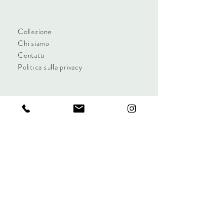
Collezione
Chi siamo
Contatti
Politica sulla privacy
Beltrone Moda S.n.c.
Via Reggio 15, ang. Via Parma
Torino, Italia, 10153
P.IVA C.F. 06857190018
Cell:
+39 347 827 4511
beltronemodasnc@gmail.com
Tel:
+39 011 850494
beltronemodasnc@pec.it